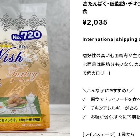
高たんぱく・低脂肪・チ
食
¥2,035
International shipping 
嗜好性の高い七面鳥肉が主原
七面鳥は脂肪分も少なく、カ
で低カロリー！
＼こんな子におすすめ！／
✓ 偏食でドライフードを食
✓ チキンアレルギーがある
✓ お腹が弱く、すぐに下痢
[ライフステージ] １歳から