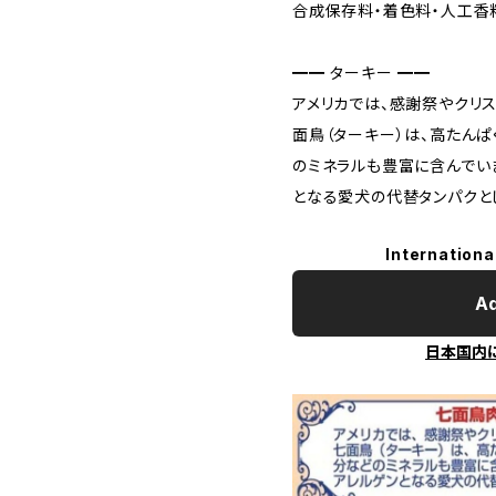
合成保存料・着色料・人工香
━━ ターキー ━━
アメリカでは、感謝祭やクリ
面鳥（ターキー）は、高たんぱ
のミネラルも豊富に含んでい
となる愛犬の代替タンパクと
Internationa
Ad
日本国内