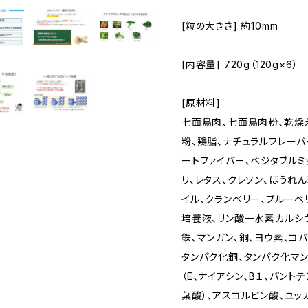
[粒の大きさ] 約10mm
[内容量] 720g（120g×6）
[原材料]
七面鳥肉、七面鳥肉粉、乾燥
粉、鶏脂、ナチュラルフレーバ
ートファイバー、ベジタブルミ
リ、レタス、クレソン、ほうれ
イル、クランベリー、ブルーベ
培養液、リン酸一水素カルシウ
鉄、マンガン、銅、ヨウ素、コ
タンパク化銅、タンパク化マン
（E、ナイアシン、B１、パントテン
葉酸）、アスコルビン酸、ユッ