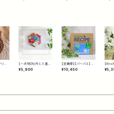
に配慮
合・グレインフリードッ
ドッグフード｜HAS-
ーキー
養食・
グフード｜口腔ケア・腸
Ⅱ・グルコサミン配合・
ドッグ
ト
内環境をサポート
関節の健康維持をサポ
く・1
ート
オリジ
【一点物】牡丹と八重菊
【定期便】【パーパス】ホ
【Wi
みジャ
の袋帯ファブリックパネ
リスティックレセピー E
1.8
¥5,800
¥10,450
¥5,3
添加・
ル｜金銀糸・六角形｜
C-12猫 4.8kg｜乳酸
フリー
ド 犬
帯リメイク 和モダン イ
菌配合 キャットフード｜
ド｜ヤ
び・保
ンテリア One-of-a-
腸内環境・毛玉・尿路の
合栄
Kind Peony & Doubl
健康維持をサポート
e Chrysanthemum K
imono Obi Fabric P
anel｜Gold & Silver
Thread, Hexagon｜
Japanese Modern
Wall Art | Worldwide
Shipping