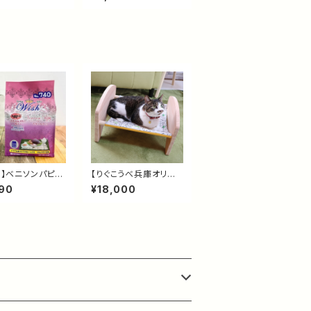
のグレインフリー
ーキー配合 グレインフ
フード｜高たんぱ
リードッグフード｜子
歳から・総合栄養食
犬・妊娠犬・授乳犬用 総
合栄養食
sh】ベニソンパピー
【りぐこうべ兵庫オリジ
kg｜鹿肉・グレイン
ナル】木もれび ニャンも
90
¥18,000
 子犬用ドッグフー
っくベッド｜国産間伐材
ギミルク配合・総
の猫ベッド・猫ハンモッ
養食
ク｜１台２役・環境にや
さしい木製ベッド