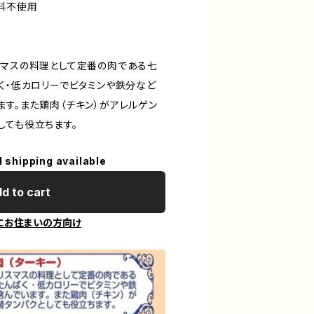
料不使用
スマスの料理として定番の肉である七
く・低カロリーでビタミンや鉄分など
ます。また鶏肉（チキン）がアレルゲン
しても役立ちます。
l shipping available
d to cart
にお住まいの方向け