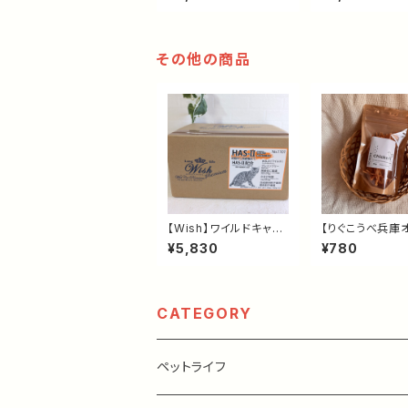
グレインフリー・鹿肉ド
ド・肉アレルギー
ッグフード｜食物アレル
｜成犬用総合栄
ギーに配慮した総合栄
ダイエットサポー
養食
その他の商品
【Wish】ワイルドキャッ
【りぐこうべ兵庫
トプレミアム HAS-Ⅱ 1.
ナル】国産鶏ささ
¥5,830
¥780
95kg｜グレインフリー
ーキー 35g｜無
キャットフード｜HAS-
ヒューマングレー
Ⅱ・グルコサミン配合・
用おやつ｜ごほう
関節の健康維持をサポ
護活動支援
ート
CATEGORY
ペットライフ