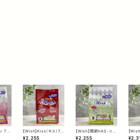
ン 72
【Wish】Kiss（キス）72
【Wish】関節HAS-Ⅱ 7
【Wis
グフー
0g｜乳酸菌KT-11配
20g｜グレインフリー
20g
¥2,255
¥2,255
¥2,3