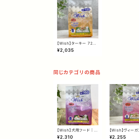
【Wish】ターキー 720g
｜グレインフリー ドッグ
¥2,035
フード｜高たんぱく・低
脂肪・チキンアレルギー
に配慮した総合栄養食
同じカテゴリの商品
【Wish】犬用フード｜ワ
【Wish】ヴィーガ
イルドベニソン 720g｜
0g｜植物性ドッ
¥2,310
¥2,255