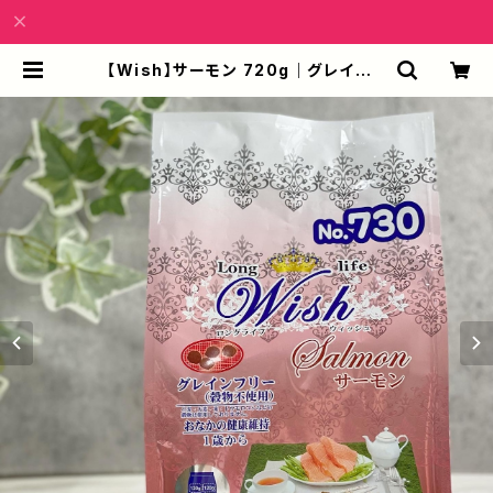
【Wish】サーモン 720g｜グレインフ
リー ドッグフード｜オメガ3配合・皮
膚と毛艶の健康維持・1歳から | ligs
hop