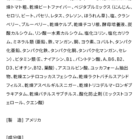
燥トマト粗、乾燥ビートファイバー、ベジタブルミックス（にんじん、
セロリ、ビート、パセリ、レタス、クレソン、ほうれん草)、塩、クラン
ベリー、ブルーベリー、乾燥ケルプ、乾燥チコリ根、酵母培養液、炭
酸カルシウム、リン酸一水素カルシウム、塩化コリン、塩化カリウ
ム、ミネラル類（亜鉛、鉄、マンガン、銅、ヨウ素、コバルト、タンパク
化亜鉛、タンパク化鉄、タンパク化銅、タンパク化マンガン、セレ
ン）、ビタミン類（E、ナイアシン、B１、パントテン酸、A、B6、B2、
D3、ビオチン、B12、葉酸）、アスコルビン酸、ユッカフォーム抽出
物、乾燥エンテロコッカスフェシウム、乾燥ラクトバチルスアシド
フィルス、乾燥アスペルギルスニガー、乾燥トリコデルマ・ロンギブ
ラキアタム、乾燥バチルスサブチルス、酸化防止剤（ミックストコフ
ェロール、クエン酸）
[製 造] アメリカ
[成分値]