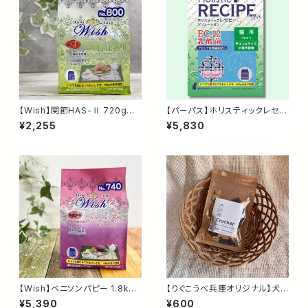
【Wish】関節HAS-Ⅱ 720g｜
【パーパス】ホリスティックレセピ
グレインフリー ドッグフード｜H
ー EC-12猫 2.4kg｜乳酸菌配
¥2,255
¥5,830
AS-Ⅱ・グルコサミン配合・関節
合 キャットフード｜腸内環境・毛
の健康維持をサポート
玉・尿路の健康維持をサポート
【Wish】ベニソンパピー 1.8kg
【りぐこうべ兵庫オリジナル】犬
｜鹿肉・グレインフリー 子犬用
用クラッカー（ミックス）30g｜
¥5,390
¥600