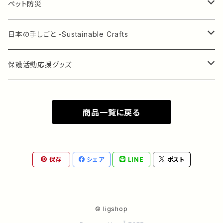
ドッグフード
ペット防災
ウィッシュ [定期配送あり] 箱5.4kg
キャットフード
クレート
日本の手しごと -Sustainable Crafts
ウィッシュ 1.8kg
ウィッシュ
ペットのおやつ
クレートタグ
着物アップサイクル -Kimono Upcycling
保護活動応援グッズ
ウィッシュ 720g
アーテミス（缶詰）
国産鶏ささみジャーキー
ペットケア用品
水引作品 -Mizuhiki Crafts
オリジナル絵本
商品一覧に戻る
アーテミス
ホリスティックレセピー
国産ポークジャーキー
fullove PET～フルラブペット～
ペットグッズ
和食器 -Japanese Tableware
オリジナルクリアファイル
犬用クラッカー
無添加リグラ石鹸
スヌード
和雑貨 -Japanese Lifestyle Goods
ペット似顔絵（オリジナル）
保存
シェア
LINE
ポスト
首輪
森を守る物作り Forest-Friendly Crafts
© ligshop
クレート用クッション