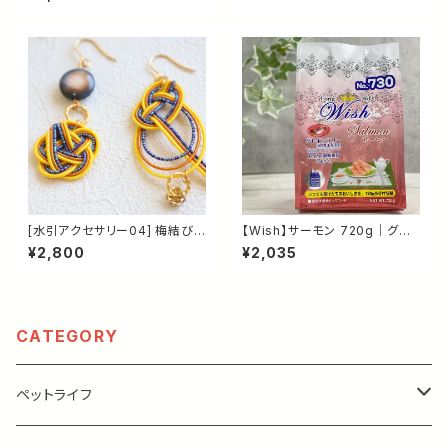
ドッグフード｜ヤギミルク配合・
無添加・国産 犬のおやつ｜米ぬ
総合栄養食
か入り・デンタルケア・就労支援
[水引アクセサリー04] 梅結び
【Wish】サーモン 720g｜グレ
変わりあわじ結びアシンメトリー
インフリー ドッグフード｜オメガ
¥2,800
¥2,035
｜ピアス｜シェルビーズ・ライン
3配合・皮膚と毛艶の健康維持・
ストーンロンデル｜ゴールド（ニ
1歳から
ッケルフリーメッキ加工）Japan
ese Mizuhiki | Ume Musubi
& Variant Awaji Musubi Asy
CATEGORY
mmetric Pierced Earrings –
Yellow & Blue & Orange /
Worldwide Shipping
ペットライフ