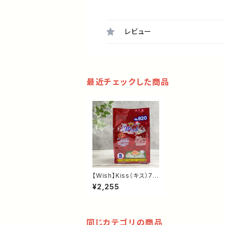
レビュー
最近チェックした商品
【Wish】Kiss（キス）72
0g｜乳酸菌KT-11配
¥2,255
合・グレインフリードッ
グフード｜口腔ケア・腸
内環境をサポート
同じカテゴリの商品