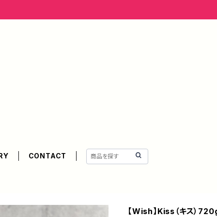
RY
CONTACT
【Wish】Kiss（キス）7