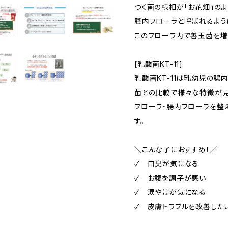
つく菌の様相が「お花畑」のよ
腔内フローラと呼ばれるよう
このフローラ内で善玉菌を増
[乳酸菌KT-11]
乳酸菌KT-11は乳幼児の腸
菌との比較で様々な特徴が見
フローラ・腸内フローラを整え
す。
＼こんな子におすすめ！／
✓ 口臭が気になる
✓ お腹を調子が悪い
✓ 涙やけが気になる
✓ 皮膚トラブルを改善した