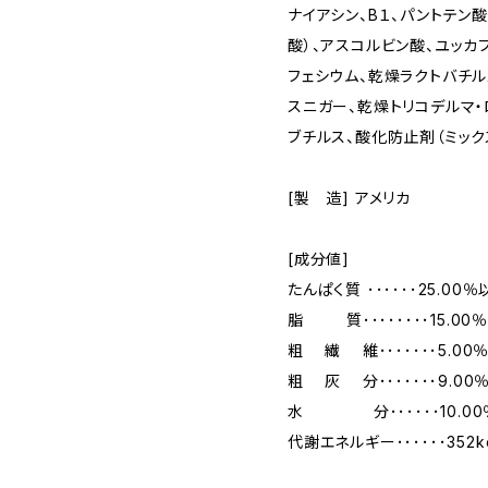
ナイアシン、B１、パントテン酸、A
酸）、アスコルビン酸、ユッカ
フェシウム、乾燥ラクトバチル
スニガー、乾燥トリコデルマ
ブチルス、酸化防止剤（ミック
[製 造] アメリカ
[成分値]
たんぱく質 ･･････25.00
脂 質････････15.00
粗 繊 維･･･････5.00
粗 灰 分･･･････9.00
水 分･･････10.0
代謝エネルギー･･････352kc