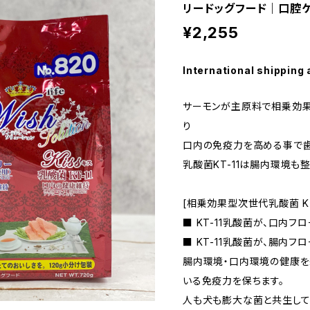
リードッグフード｜口腔
¥2,255
International shipping 
サーモンが主原料で相乗効果
り
口内の免疫力を高める事で歯
乳酸菌KT-11は腸内環境も
[相乗効果型次世代乳酸菌 KT-
■ KT-11乳酸菌が、口内フ
■ KT-11乳酸菌が、腸内フ
腸内環境・口内環境の健康を
いる免疫力を保ちます。
人も犬も膨大な菌と共生して