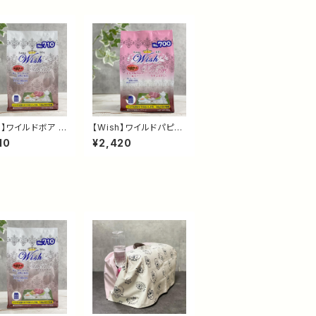
h】ワイルドボア 7
【Wish】ワイルドパピー
｜イノシシ・魚・タ
720g｜イノシシ・魚・タ
10
¥2,420
のグレインフリー
ーキー配合 グレインフ
フード｜高たんぱ
リードッグフード｜子
歳から・総合栄養食
犬・妊娠犬・授乳犬用 総
合栄養食