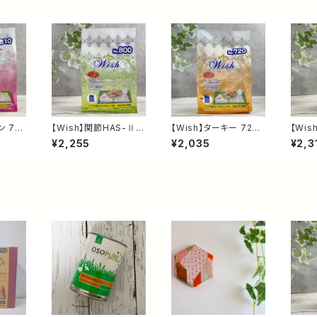
ン 72
【Wish】関節HAS-Ⅱ 7
【Wish】ターキー 720g
【Wis
グフー
20g｜グレインフリー
｜グレインフリー ドッグ
20g
¥2,255
¥2,035
¥2,3
に配慮
ドッグフード｜HAS-
フード｜高たんぱく・低
ーキー
養食・
Ⅱ・グルコサミン配合・
脂肪・チキンアレルギー
ドッグ
ト
関節の健康維持をサポ
に配慮した総合栄養食
く・1
ート