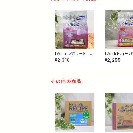
【Wish】犬用フード｜ワ
【Wish】ヴィーガ
イルドベニソン 720g｜
0g｜植物性ドッ
¥2,310
¥2,255
グレインフリー・鹿肉ド
ド・肉アレルギー
ッグフード｜食物アレル
｜成犬用総合栄
ギーに配慮した総合栄
ダイエットサポー
養食
その他の商品