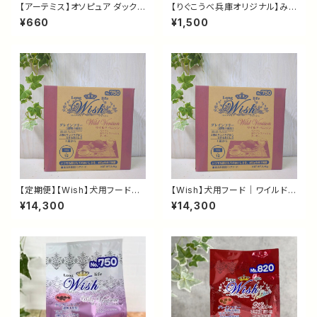
【アーテミス】オソピュア ダック
【りぐこうべ兵庫オリジナル】みん
缶 340g｜犬用総合栄養食・グ
なのみつぼし｜ペットと食べら
¥660
¥1,500
レインフリー ウェットフード｜鴨
れる缶詰｜防災備蓄・ローリン
肉・全年齢対応
グストック・就労支援
【定期便】【Wish】犬用フード｜
【Wish】犬用フード｜ワイルドベ
ワイルドベニソン 5.4kg｜グレ
ニソン 5.4kg｜グレインフリー・
¥14,300
¥14,300
インフリー・鹿肉ドッグフード｜
鹿肉ドッグフード｜食物アレルギ
食物アレルギーに配慮した総合
ーに配慮した総合栄養食
栄養食