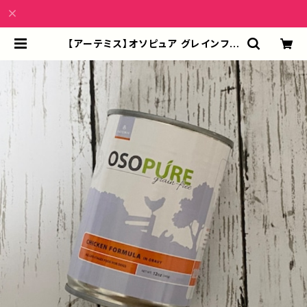
【アーテミス】オソピュア グレインフリ
ー チキン缶 340g｜犬用総合栄養
食・ウェットフード｜穀物不使用・全年
齢対応 | ligshop