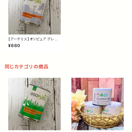
【アーテミス】オソピュア グレイ
ンフリー チキン缶 340g｜犬用
¥660
総合栄養食・ウェットフード｜穀
物不使用・全年齢対応
同じカテゴリの商品