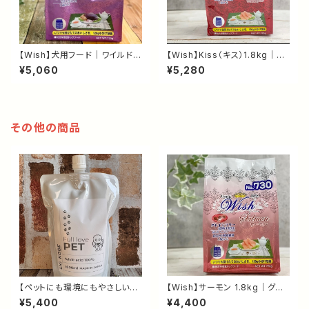
【Wish】犬用フード｜ワイルドベ
【Wish】Kiss（キス）1.8kg｜乳
ニソン 1.8kg｜グレインフリー・
酸菌KT-11配合・グレインフリー
¥5,060
¥5,280
鹿肉ドッグフード｜食物アレルギ
ドッグフード｜口腔ケア・腸内環
ーに配慮した総合栄養食
境をサポート
その他の商品
【ペットにも環境にもやさしい】F
【Wish】サーモン 1.8kg｜グレ
ullove PET（フルラブペット）詰
インフリー ドッグフード｜オメガ
¥5,400
¥4,400
め替え用 約1l｜天然フルボ酸1
3配合・皮膚と毛艶の健康維持・