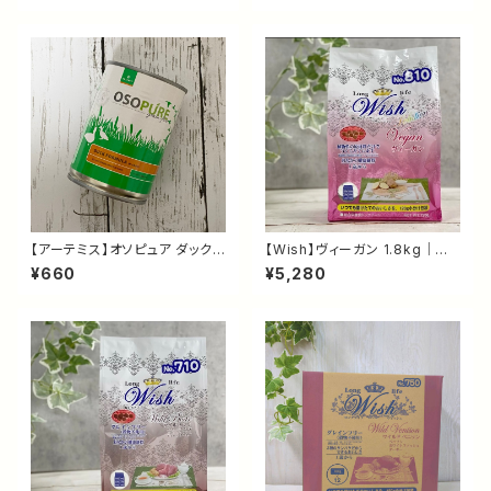
00％・ペット用デンタルケア＆消
1歳から
臭スプレー
【アーテミス】オソピュア ダック
【Wish】ヴィーガン 1.8kg｜植
缶 340g｜犬用総合栄養食・グ
物性ドッグフード・肉アレルギー
¥660
¥5,280
レインフリー ウェットフード｜鴨
に配慮｜成犬用総合栄養食・ダ
肉・全年齢対応
イエットサポート