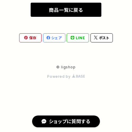
商品一覧に戻る
アーテミス
ホリスティックレセピー
国産ポークジャーキー
fullove PET～フルラブペット～
ペットグッズ
和食器 -Japanese Tableware
オリジナルクリアファイル
犬用クラッカー
無添加リグラ石鹸
スヌード
和雑貨 -Japanese Lifestyle Goods
ペット似顔絵（オリジナル）
保存
シェア
LINE
ポスト
首輪
森を守る物作り Forest-Friendly Crafts
© ligshop
クレート用クッション
Powered by
クレートカバー
猫用ハンモックベッド
ショップに質問する