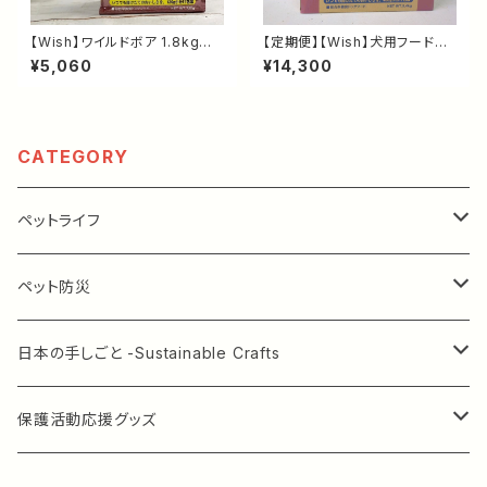
【Wish】ワイルドボア 1.8kg｜
【定期便】【Wish】犬用フード｜
イノシシ・魚・ターキーのグレイ
ワイルドベニソン 5.4kg｜グレ
¥5,060
¥14,300
ンフリードッグフード｜高たんぱ
インフリー・鹿肉ドッグフード｜
く・1歳から・総合栄養食
食物アレルギーに配慮した総合
栄養食
CATEGORY
ペットライフ
ドッグフード
ペット防災
ウィッシュ [定期配送あり] 箱5.4kg
キャットフード
クレート
日本の手しごと -Sustainable Crafts
ウィッシュ 1.8kg
ウィッシュ
ペットのおやつ
クレートタグ
着物アップサイクル -Kimono Upcycling
保護活動応援グッズ
ウィッシュ 720g
アーテミス（缶詰）
国産鶏ささみジャーキー
ペットケア用品
水引作品 -Mizuhiki Crafts
オリジナル絵本